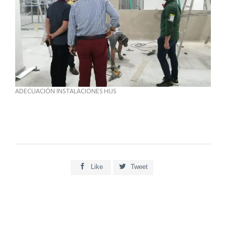
ADECUACIÓN INSTALACIONES HUS


Like
Tweet