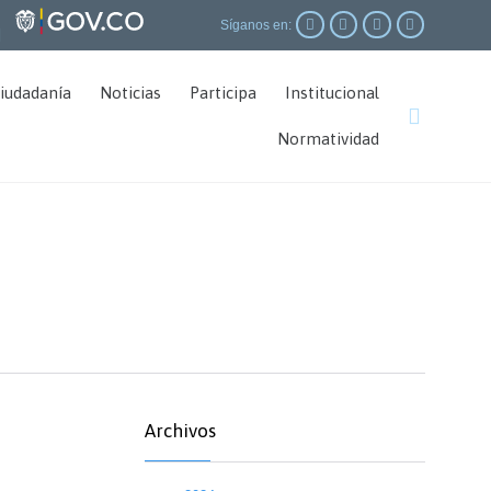




Síganos en:
|
Skip
ciudadanía
Noticias
Participa
Institucional
to

content
Normatividad
Archivos