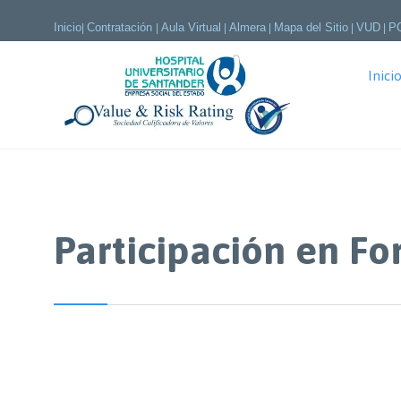
Inicio
Contratación
Aula Virtual
Almera
Mapa del Sitio
VUD
P
|
|
|
|
|
|
Inici
Participación en Fo