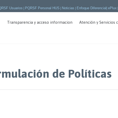
QRSF Usuarios
PQRSF Personal HUS
Noticias
Enfoque Diferencial
ePlux
|
|
|
|
o
Transparencia y acceso informacion
Atención y Servicios 
rmulación de Políticas