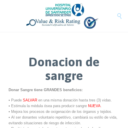
Saltar
Mapa
Saltar
al
del
al
contenido
sitio
pie

de
pagina
Donacion de
sangre
Donar Sangre tiene GRANDES beneficios:
• Puede
SALVAR
en una misma donación hasta tres (3) vidas.
• Estimula la médula ósea para producir sangre
NUEVA
.
• Mejora los procesos de oxigenación de los órganos y tejidos.
• Al ser donantes voluntario repetitivo, cambiará su estilo de vida,
evitando situaciones de riesgo de infección.