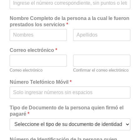
Nombre Completo de la persona a la cual le fueron
prestados los servicios
*
N
A
o
p
Correo electrónico
*
m
e
b
l
r
l
e
i
Correo electrónico
Confirmar el correo electrónico
d
o
Número Telefónico Móvil
*
s
Tipo de Documento de la persona quien firmó el
pagaré
*
Número de Identificación de la persona quien