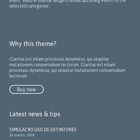
event. Build-in sidebar widgets shows upcoming events in the
selected categories.
Why this theme?
Claritas est etiam processus dynamicus, qui sequitur
mutationem consuetudium lectorum.
Claritas est etiam
processus dynamicus, qui sequitur mutationem consuetudium
lectorum.
Buy now
Latest news & tips
SIMULACRO USO DE EXTINTORES
16 marzo, 2018