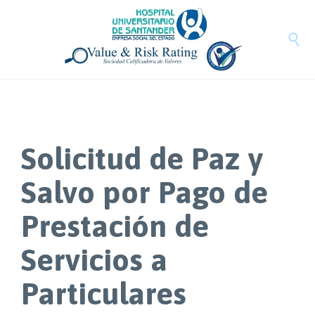
Saltar
Mapa
Saltar
al
del
al
contenido
sitio
pie

de
pagina
Solicitud de Paz y
Salvo por Pago de
Prestación de
Servicios a
Particulares