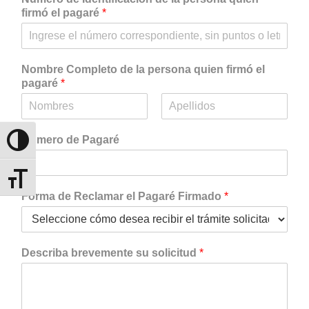
firmó el pagaré
*
Nombre Completo de la persona quien firmó el
pagaré
*
N
A
o
p
Número de Pagaré
Alternar alto contraste
m
e
b
l
r
l
e
i
Alternar tamaño de letra
d
Forma de Reclamar el Pagaré Firmado
*
o
s
Describa brevemente su solicitud
*