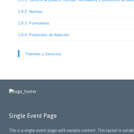
1.8.2. Normas.
1.8.3. Formularios.
1.8.4. Protocolos de Atención.
Trámites y Servicios
Single Event Page
This is a single event page with sample content. This layout is suit