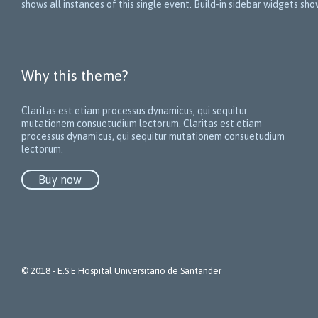
shows all instances of this single event. Build-in sidebar widgets s
Why this theme?
Claritas est etiam processus dynamicus, qui sequitur
mutationem consuetudium lectorum.
Claritas est etiam
processus dynamicus, qui sequitur mutationem consuetudium
lectorum.
Buy now
© 2018 -
E.S.E Hospital Universitario de Santander