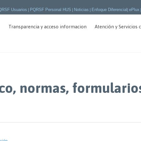
QRSF Usuarios
PQRSF Personal HUS
Noticias
Enfoque Diferencial
ePlux
|
|
|
|
o
Transparencia y acceso informacion
Atención y Servicios 
ico, normas, formulario
ción.