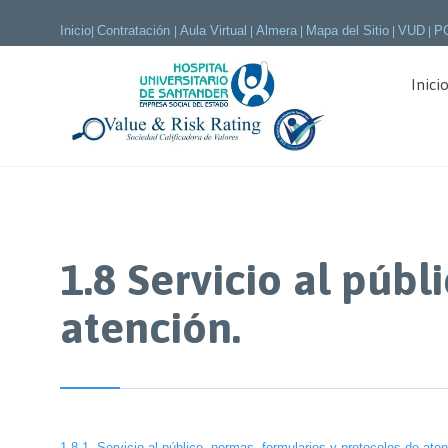
Inicio
Contratación
Aula Virtual
Almera
Mapa del Sitio
VUD
P
|
|
|
|
|
|
Inici
1.8 Servicio al públ
atención.
1.8.1. Servicio al público, normas, formularios y protocolos de aten