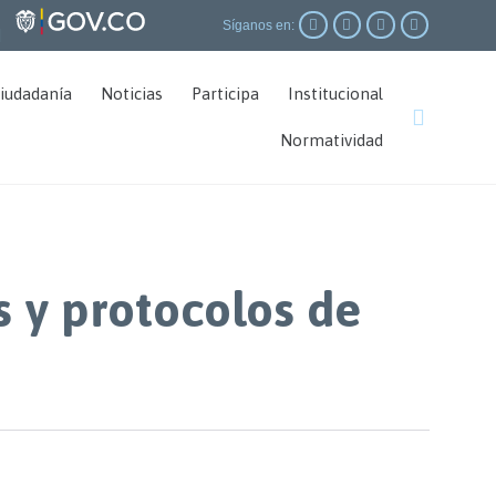




Síganos en:
|
Skip
ciudadanía
Noticias
Participa
Institucional
to

content
Normatividad
s y protocolos de